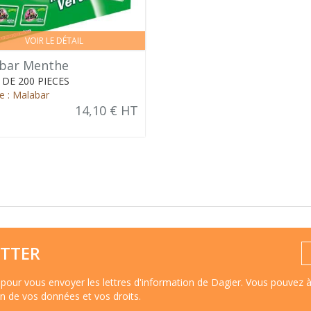
VOIR LE DÉTAIL
bar Menthe
 DE 200 PIECES
 : Malabar
14,10 € HT
TTER
pour vous envoyer les lettres d'information de Dagier. Vous pouvez 
ion de vos données et vos droits
.