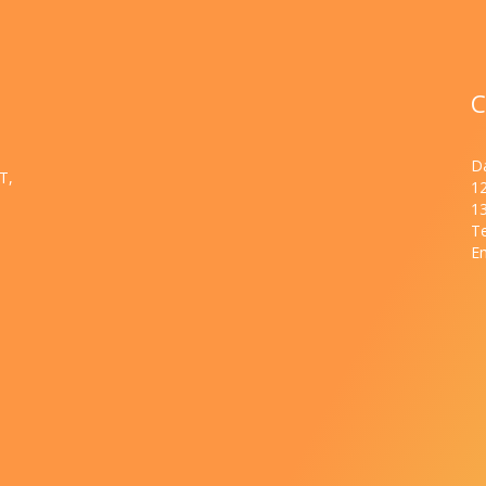
C
Da
T,
1
1
Te
Em