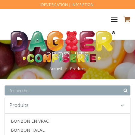
IDENTIFICATION
|
INSCRIPTION
Toggle
navigat
PRODUITS
Accueil
Produits
Produits
BONBON EN VRAC
BONBON HALAL