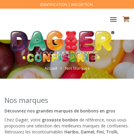
IDENTIFICATION
|
INSCRIPTION
Toggle
navigat
NOS MARQUES
Accueil
Nos Marques
Nos marques
Découvrez nos grandes marques de bonbons en gros
Chez Dagier, votre
grossiste bonbon
de référence, nous vous
proposons une sélection des meilleures marques de confiseries.
Retrouvez les incontournables
Haribo, Damel, Fini, Trolli,