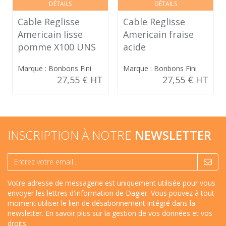
DÉTAILS
DÉTAILS
Cable Reglisse
Cable Reglisse
Americain lisse
Americain fraise
pomme X100 UNS
acide
Marque : Bonbons Fini
Marque : Bonbons Fini
27,55 € HT
27,55 € HT
INSCRIPTION À NOTRE
NEWSLETTER
Votre adresse de messagerie est uniquement utilisée pour vous
envoyer les lettres d'information de Dagier. Vous pouvez à tout
moment utiliser le lien de désabonnement intégré dans la
newsletter.
En savoir plus sur la gestion de vos données et vos
droits
.