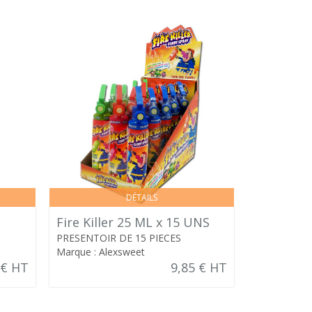
DÉTAILS
Fire Killer 25 ML x 15 UNS
HARIBO - 
PRESENTOIR DE 15 PIECES
SACHET DE
Marque : Alexsweet
Marque : Bo
 € HT
9,85 € HT