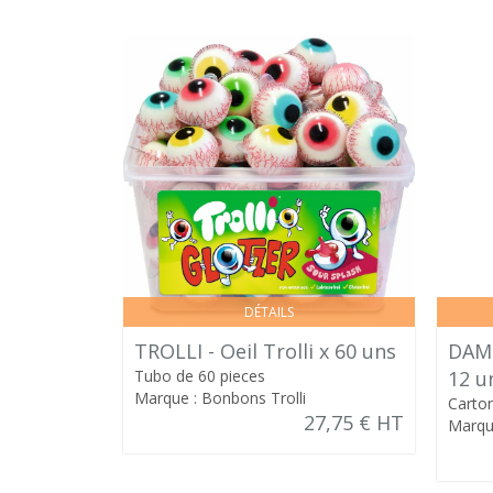
DÉTAILS
TROLLI - Oeil Trolli x 60 uns
DAME
Tubo de 60 pieces
12 u
Marque : Bonbons Trolli
Carto
27,75 € HT
Marqu