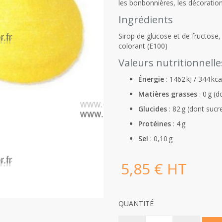
les bonbonnières, les décoratio
Ingrédients
Sirop de glucose et de fructose,
colorant (E100)
Valeurs nutritionnelle
Énergie
:
1462 kJ / 344 kca
Matières grasses
:
0 g (d
Glucides
:
82 g (dont sucr
Protéines
: 4 g
Sel
:
0,10 g
5,85 € HT
QUANTITÉ