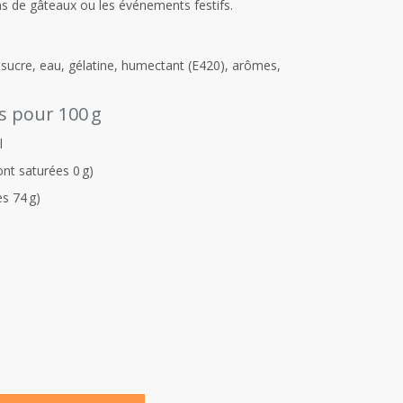
ns de gâteaux ou les événements festifs.
 sucre, eau, gélatine, humectant (E420), arômes,
s pour 100 g
l
ont saturées 0 g)
es 74 g)