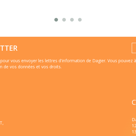
TTER
pour vous envoyer les lettres d'information de Dagier. Vous pouvez 
ion de vos données et vos droits
.
C
Da
T,
1
1