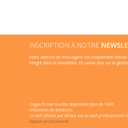
INSCRIPTION À NOTRE
NEWSLE
Votre adresse de messagerie est uniquement utilisée 
intégré dans la newsletter.
En savoir plus sur la gest
Dagier.fr met à votre disposition plus de 1000
références de bonbons.
Le tarif affiché par défaut est un tarif professionnel H
espace professionnel
.