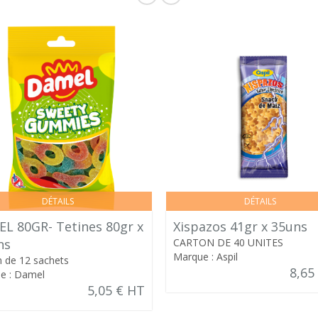
DÉTAILS
DÉTAILS
L 80GR- Tetines 80gr x
Xispazos 41gr x 35uns
ns
CARTON DE 40 UNITES
Marque : Aspil
n de 12 sachets
8,65
e : Damel
5,05 € HT