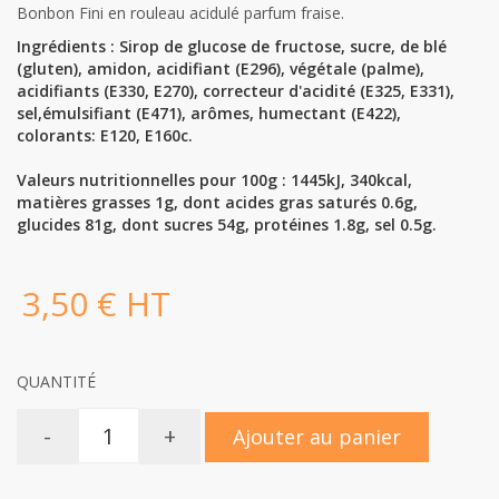
Bonbon Fini en rouleau acidulé parfum fraise.
Ingrédients :
Sirop de glucose de fructose, sucre, de blé
(gluten), amidon, acidifiant (E296), végétale (palme),
acidifiants (E330, E270), correcteur d'acidité (E325, E331),
sel,émulsifiant (E471), arômes, humectant (E422),
colorants: E120, E160c.
Valeurs nutritionnelles pour 100g :
1445kJ, 340kcal,
matières grasses 1g, dont acides gras saturés 0.6g,
glucides 81g, dont sucres 54g, protéines 1.8g, sel 0.5g.
3,50 € HT
QUANTITÉ
-
+
Ajouter au panier