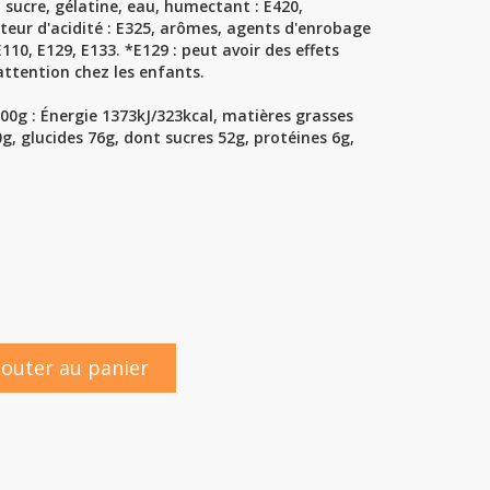
 sucre, gélatine, eau, humectant : E420,
ecteur d'acidité : E325, arômes, agents d'enrobage
E110, E129, E133. *E129 : peut avoir des effets
l'attention chez les enfants.
00g :
Énergie 1373kJ/323kcal, matières grasses
g, glucides 76g, dont sucres 52g, protéines 6g,
jouter au panier