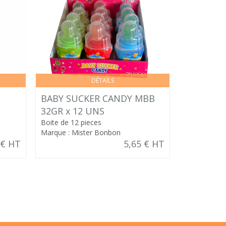
DÉTAILS
BABY SUCKER CANDY MBB
HITSCHIE
32GR x 12 UNS
1KG
Boite de 12 pieces
Marque : Mister Bonbon
Marque : Bo
 € HT
5,65 € HT