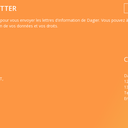
TTER
pour vous envoyer les lettres d'information de Dagier. Vous pouvez 
ion de vos données et vos droits
.
C
Da
T,
1
1
Te
Em