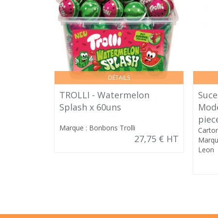
DÉTAILS
TROLLI - Watermelon
Suce
Splash x 60uns
Modè
piec
Marque : Bonbons Trolli
Carto
27,75 € HT
Marque
Leon