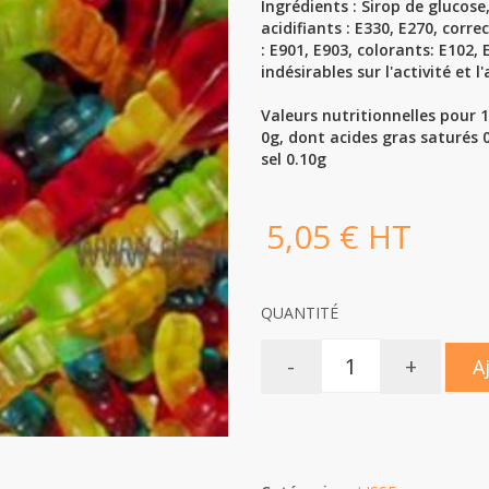
Ingrédients :
Sirop de glucose,
acidifiants : E330, E270, corr
: E901, E903, colorants: E102, 
indésirables sur l'activité et 
Valeurs nutritionnelles pour 1
0g, dont acides gras saturés 0
sel 0.10g
5,05 € HT
QUANTITÉ
-
+
A