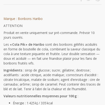
Marque : Bonbons Haribo
ATTENTION
Produit en vente uniquement sur pré-commande. Prévoir 10
jours ouvrés.
Les
« Cola Pik » de Haribo
sont des bonbons gélifiés acidulés
en forme de bouteille de cola, combinant la saveur classique du
cola à une texture piquante et fruitée. Leur double sensation —
doux et acidulé — en fait une friandise plaisir pour les fans de
bonbons fruités vifs.
Ingrédients
: sirop de glucose ; sucre ; gélatine ; dextrose ;
acidifiants : acide citrique, acide malique ; correcteurs d’acidité :
citrate tricalcique, malate de sodium ; agent d’enrobage : cire de
carnauba ; arôme ; sirop de caramel. Peut contenir des traces de
blé et de lait. Tenir à l’abri de la chaleur et de l’humidité.
Valeurs nutritionnelles moyennes pour 100 g
:
Énergie : 1 425 kJ / 335 kcal