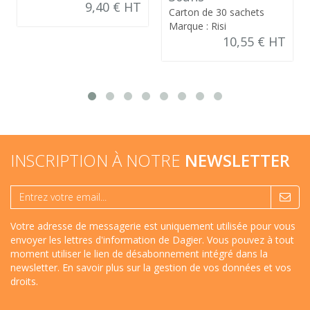
9,40 € HT
Carton de 30 sachets
Marque : Risi
10,55 € HT
INSCRIPTION À NOTRE
NEWSLETTER
Votre adresse de messagerie est uniquement utilisée pour vous
envoyer les lettres d'information de Dagier. Vous pouvez à tout
moment utiliser le lien de désabonnement intégré dans la
newsletter.
En savoir plus sur la gestion de vos données et vos
droits
.