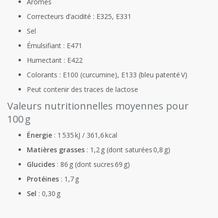
Arômes
Correcteurs d’acidité : E325, E331
Sel
Émulsifiant : E471
Humectant : E422
Colorants : E100 (curcumine), E133 (bleu patenté V)
Peut contenir des traces de lactose
Valeurs nutritionnelles moyennes pour
100 g
Énergie
: 1 535 kJ / 361,6 kcal
Matières grasses
: 1,2 g (dont saturées 0,8 g)
Glucides
: 86 g (dont sucres 69 g)
Protéines
: 1,7 g
Sel
: 0,30 g