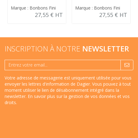
Marque : Bonbons Fini
Marque : Bonbons Fini
27,55 € HT
27,55 € HT
INSCRIPTION À NOTRE
NEWSLETTER
Votre adresse de messagerie est uniquement utilisée pour vous
envoyer les lettres d'information de Dagier. Vous pouvez à tout
moment utiliser le lien de désabonnement intégré dans la
newsletter.
En savoir plus sur la gestion de vos données et vos
droits
.