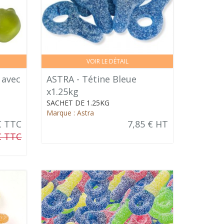
VOIR LE DÉTAIL
 avec
ASTRA - Tétine Bleue
x1.25kg
SACHET DE 1.25KG
Marque : Astra
€ TTC
7,85 € HT
€ TTC