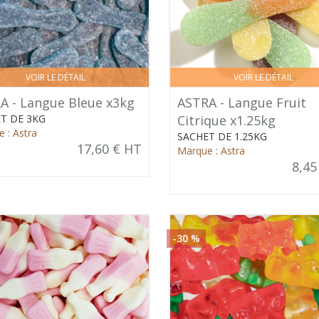
VOIR LE DÉTAIL
VOIR LE DÉTAIL
A - Langue Bleue x3kg
ASTRA - Langue Fruit
T DE 3KG
Citrique x1.25kg
 : Astra
SACHET DE 1.25KG
17,60 € HT
Marque : Astra
8,45
-30 %