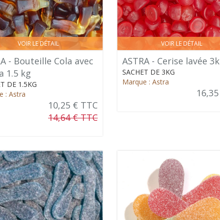
VOIR LE DÉTAIL
VOIR LE DÉTAIL
 - Bouteille Cola avec
ASTRA - Cerise lavée 3
a 1.5 kg
SACHET DE 3KG
Marque : Astra
T DE 1.5KG
16,35
 : Astra
10,25 € TTC
14,64 € TTC