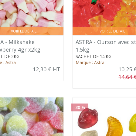
VOIR LE DÉTAIL
VOIR LE DÉTAIL
A - Milkshake
ASTRA - Ourson avec st
wberry 4gr x2kg
1.5kg
T DE 2KG
SACHET DE 1.5KG
 : Astra
Marque : Astra
12,30 € HT
10,25 
14,64 
-30 %