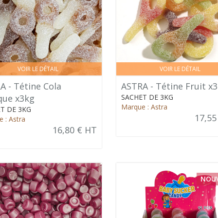
VOIR LE DÉTAIL
VOIR LE DÉTAIL
A - Tétine Cola
ASTRA - Tétine Fruit x
ique x3kg
SACHET DE 3KG
Marque : Astra
T DE 3KG
17,55
 : Astra
16,80 € HT
NOU