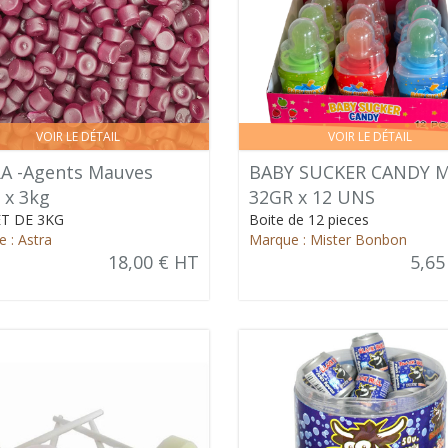
VOIR LE DÉTAIL
VOIR LE DÉTAIL
A -Agents Mauves
BABY SUCKER CANDY 
 x 3kg
32GR x 12 UNS
T DE 3KG
Boite de 12 pieces
 : Astra
Marque : Mister Bonbon
18,00 € HT
5,65