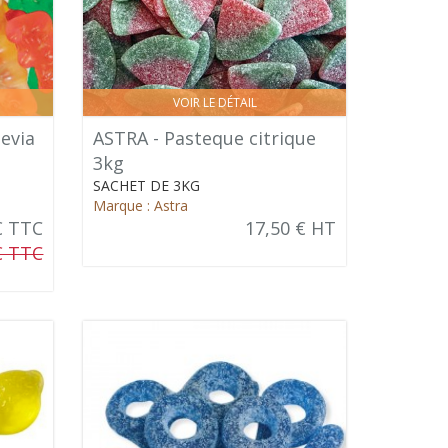
VOIR LE DÉTAIL
evia
ASTRA - Pasteque citrique
3kg
SACHET DE 3KG
Marque : Astra
€ TTC
17,50 € HT
€ TTC