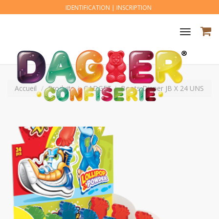
IDENTIFICATION
|
INSCRIPTION
Toggle
navigat
Accueil
Produits
GADGET
Boots Dipper JB X 24 UNS