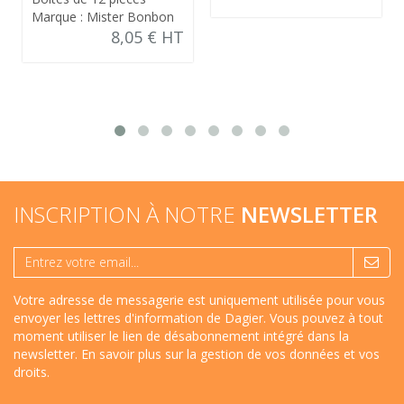
Marque : Mister Bonbon
8,05 € HT
INSCRIPTION À NOTRE
NEWSLETTER
Votre adresse de messagerie est uniquement utilisée pour vous
envoyer les lettres d'information de Dagier. Vous pouvez à tout
moment utiliser le lien de désabonnement intégré dans la
newsletter.
En savoir plus sur la gestion de vos données et vos
droits
.