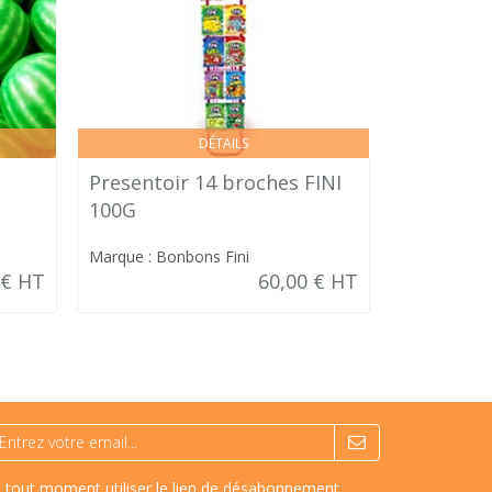
DÉTAILS
Presentoir 14 broches FINI
Damel Vra
100G
Halal x1k
SACHET DE
Marque : Bonbons Fini
Marque : Da
 € HT
60,00 € HT
à tout moment utiliser le lien de désabonnement