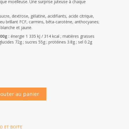
oque moelleuse. Une surprise juteuse à chaque
ucre, dextrose, gélatine, acidifiants, acide citrique,
eu brillant FCF, carmins, bêta-carotène, anthocyanes;
 blanche et jaune.
00g :
énergie 1 335 kJ / 314 kcal ; matières grasses
glucides 72g ; sucres 55g ; protéines 3.8g ; sel 0.2g
jouter au panier
 ET BOITE