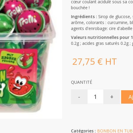
cœur coulant acidulé sous sa c
bouchée !
Ingrédients :
Sirop de glucose, s
arôme, colorants : curcumine, bl
agents d'enrobage: cire d'abeille
Valeurs nutritionnelles pour 1
0.2g ; acides gras saturés 0.2g ; 
27,75 € HT
QUANTITÉ
-
+
A
Catégories :
BONBON EN TUBO