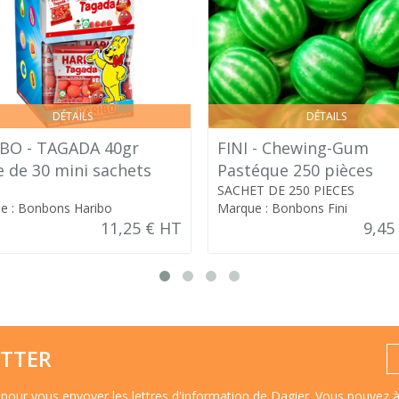
DÉTAILS
DÉTAILS
BO - TAGADA 40gr
FINI - Chewing-Gum
e de 30 mini sachets
Pastéque 250 pièces
SACHET DE 250 PIECES
e : Bonbons Haribo
Marque : Bonbons Fini
11,25 € HT
9,45
TTER
pour vous envoyer les lettres d'information de Dagier. Vous pouvez 