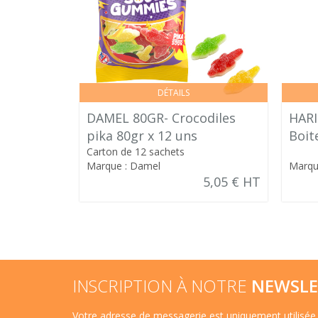
DÉTAILS
DAMEL 80GR- Crocodiles
HARI
pika 80gr x 12 uns
Boit
Carton de 12 sachets
Marque : Damel
Marqu
5,05 € HT
INSCRIPTION À NOTRE
NEWSLE
Votre adresse de messagerie est uniquement utilisée 