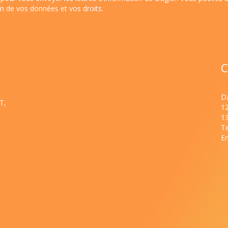
ion de vos données et vos droits
.
C
Da
T,
1
1
Te
Em