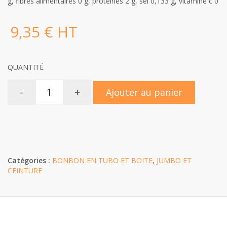
g, fibres alimentaires 0 g, protéines 2 g, sel 0,133 g, vitamine c 0
9,35 € HT
QUANTITÉ
-
+
Ajouter au panier
Catégories :
BONBON EN TUBO ET BOITE
,
JUMBO ET
CEINTURE