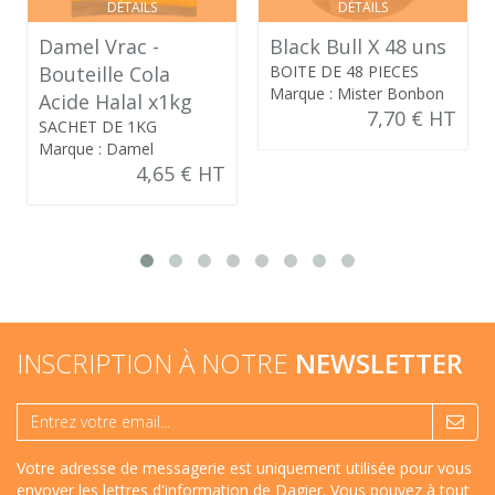
DÉTAILS
DÉTAILS
Damel Vrac -
Black Bull X 48 uns
Bouteille Cola
BOITE DE 48 PIECES
Marque : Mister Bonbon
Acide Halal x1kg
7,70 € HT
SACHET DE 1KG
Marque : Damel
4,65 € HT
INSCRIPTION À NOTRE
NEWSLETTER
Votre adresse de messagerie est uniquement utilisée pour vous
envoyer les lettres d'information de Dagier. Vous pouvez à tout