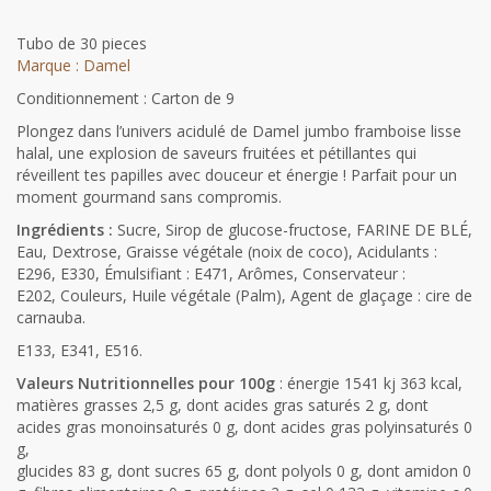
Tubo de 30 pieces
Marque : Damel
Conditionnement : Carton de 9
Plongez dans l’univers acidulé de Damel jumbo framboise lisse
halal, une explosion de saveurs fruitées et pétillantes qui
réveillent tes papilles avec douceur et énergie ! Parfait pour un
moment gourmand sans compromis.
Ingrédients :
Sucre, Sirop de glucose-fructose, FARINE DE BLÉ,
Eau, Dextrose, Graisse végétale (noix de coco), Acidulants :
E296, E330, Émulsifiant : E471, Arômes, Conservateur :
E202, Couleurs, Huile végétale (Palm), Agent de glaçage : cire de
carnauba.
E133, E341, E516.
Valeurs Nutritionnelles pour 100g
: énergie 1541 kj 363 kcal,
matières grasses 2,5 g, dont acides gras saturés 2 g, dont
acides gras monoinsaturés 0 g, dont acides gras polyinsaturés 0
g,
glucides 83 g, dont sucres 65 g, dont polyols 0 g, dont amidon 0