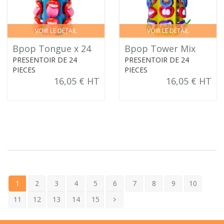
VOIR LE DÉTAIL
VOIR LE DÉTAIL
Bpop Tongue x 24
Bpop Tower Mix
PRESENTOIR DE 24
PRESENTOIR DE 24
PIECES
PIECES
16,05 € HT
16,05 € HT
1
2
3
4
5
6
7
8
9
10
11
12
13
14
15