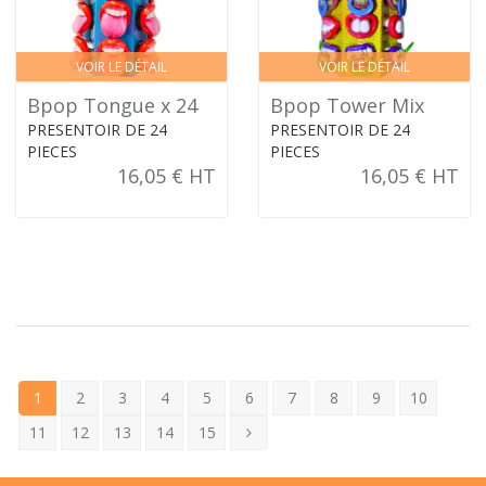
VOIR LE DÉTAIL
VOIR LE DÉTAIL
Bpop Tongue x 24
Bpop Tower Mix
PRESENTOIR DE 24
PRESENTOIR DE 24
PIECES
PIECES
16,05 € HT
16,05 € HT
1
2
3
4
5
6
7
8
9
10
11
12
13
14
15