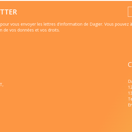
TTER
pour vous envoyer les lettres d'information de Dagier. Vous pouvez 
ion de vos données et vos droits
.
C
Da
T,
1
1
Te
Em