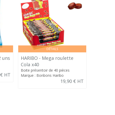
DÉTAILS
2 uns
HARIBO - Mega roulette
HARIBO -
Cola x40
Carton de
Boite présentoir de 40 pièces
 € HT
Marque : Bonbons Haribo
Marque : Bo
19,90 € HT