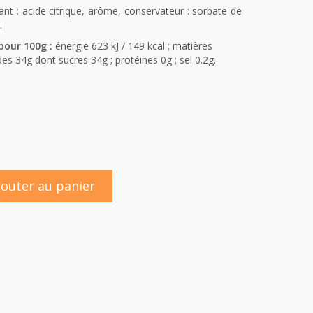
iant : acide citrique, arôme, conservateur : sorbate de
.
pour 100g :
énergie 623 kJ / 149 kcal ; matières
es 34g dont sucres 34g ; protéines 0g ; sel 0.2g.
jouter au panier