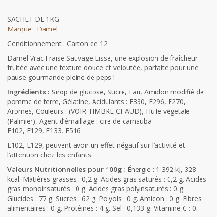
SACHET DE 1KG
Marque : Damel
Conditionnement : Carton de 12
Damel Vrac Fraise Sauvage Lisse, une explosion de fraîcheur
fruitée avec une texture douce et veloutée, parfaite pour une
pause gourmande pleine de peps !
Ingrédients :
Sirop de glucose, Sucre, Eau, Amidon modifié de
pomme de terre, Gélatine, Acidulants : E330, E296, E270,
Arômes, Couleurs : (VOIR TIMBRE CHAUD), Huile végétale
(Palmier), Agent d’émaillage : cire de carnauba
E102, E129, E133, E516
E102, E129, peuvent avoir un effet négatif sur l’activité et
l’attention chez les enfants.
Valeurs Nutritionnelles pour 100g :
Énergie : 1 392 kJ, 328
kcal. Matières grasses : 0,2 g. Acides gras saturés : 0,2 g. Acides
gras monoinsaturés : 0 g. Acides gras polyinsaturés : 0 g.
Glucides : 77 g. Sucres : 62 g. Polyols : 0 g. Amidon : 0 g. Fibres
alimentaires : 0 g. Protéines : 4 g. Sel : 0,133 g. Vitamine C : 0.