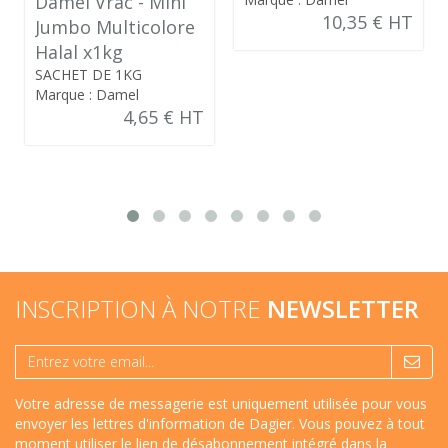
Damel Vrac - Mini
10,35 € HT
Jumbo Multicolore
Halal x1kg
SACHET DE 1KG
Marque : Damel
4,65 € HT
INSCRIPTION À NOTRE
NEWSLETTER
Votre adresse de messagerie est uniquement utilisée pour vous
envoyer les lettres d'information de Dagier. Vous pouvez à tout
moment utiliser le lien de désabonnement intégré dans la