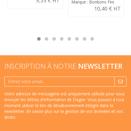
9,35 € HT
Marque : Bonbons Fini
10,40 € HT
INSCRIPTION À NOTRE
NEWSLETTER
Votre adresse de messagerie est uniquement utilisée pour vous
envoyer les lettres d'information de Dagier. Vous pouvez à tout
moment utiliser le lien de désabonnement intégré dans la
newsletter.
En savoir plus sur la gestion de vos données et vos
droits
.